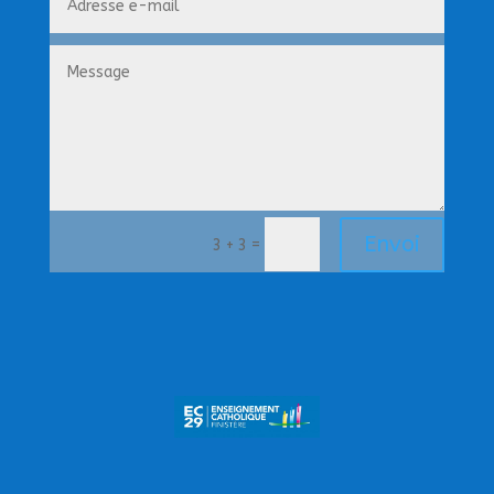
Envoi
=
3 + 3