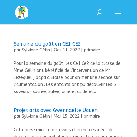
Semaine du goût en CE1 CE2
par
Sylviane Gélin
|
Oct 11, 2022
|
primaire
Pour la semaine du goût, les Ce1 Ce2 de la classe de
Mme Gélin ont bénéficié de l’intervention de Mr
Jézéquel , papa d’Eloïse pour animer une séance sur
l’alimentation . Les enfants ont pu découvrir les 5
saveurs ( sucrée, salée, amère, acide et...
Projet arts avec Gwennaelle Uguen
par
Sylviane Gélin
|
Mar 15, 2022
|
primaire
Cet après-midi , nous avons cherché des idées de
décoration pour embellir les murs de la cour primaire