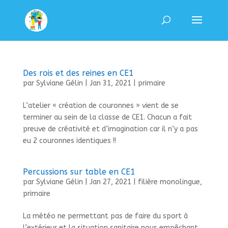
Des rois et des reines en CE1
par
Sylviane Gélin
|
Jan 31, 2021
|
primaire
L’atelier « création de couronnes » vient de se
terminer au sein de la classe de CE1. Chacun a fait
preuve de créativité et d’imagination car il n’y a pas
eu 2 couronnes identiques !!
Percussions sur table en CE1
par
Sylviane Gélin
|
Jan 27, 2021
|
filière monolingue
,
primaire
La météo ne permettant pas de faire du sport à
l’extérieur et la situation sanitaire nous empêchant