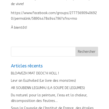
de vivre!
https://www.facebook.com/groups/27775690940692
0/permalink/589044784944796?sfns=mo
À bientôt!
Articles récents
BLOAVEZH MAT DEOC’H HOLL !
Levr an Euzhviled (Le livre des monstres)
AR SOUBENN LEGUMAJ (LA SOUPE DE LEGUMES)
Du naturel pour la peinture, l’eau et la chaleur,
décomposition des feutres…
Sous la Coupole de l’Institut de France, des étoiles