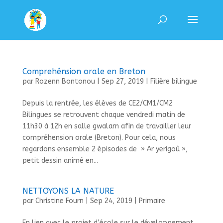
Comprehénsion orale en Breton
par
Rozenn Bontonou
|
Sep 27, 2019
|
Filière bilingue
Depuis la rentrée, les élèves de CE2/CM1/CM2
Bilingues se retrouvent chaque vendredi matin de
11h30 à 12h en salle gwalarn afin de travailler leur
compréhension orale (Breton). Pour cela, nous
regardons ensemble 2 épisodes de » Ar yerigoù »,
petit dessin animé en...
NETTOYONS LA NATURE
par
Christine Fourn
|
Sep 24, 2019
|
Primaire
En lien avec le projet d’école sur le développement