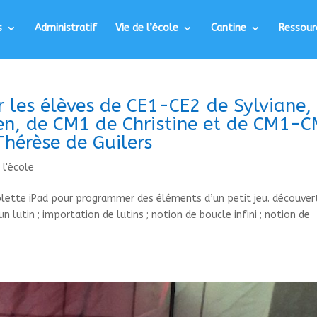
s
Administratif
Vie de l’école
Cantine
Ressour
r les élèves de CE1-CE2 de Sylviane,
n, de CM1 de Christine et de CM1-
Thérèse de Guilers
 l'école
 tablette iPad pour programmer des éléments d’un petit jeu. découver
lutin ; importation de lutins ; notion de boucle infini ; notion de