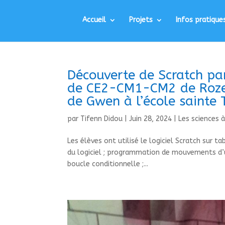
Accueil
Projets
Infos pratique
Découverte de Scratch pa
de CE2-CM1-CM2 de Roze
de Gwen à l’école sainte 
par
Tifenn Didou
|
Juin 28, 2024
|
Les sciences à
Les élèves ont utilisé le logiciel Scratch sur
du logiciel ; programmation de mouvements d’un 
boucle conditionnelle ;...