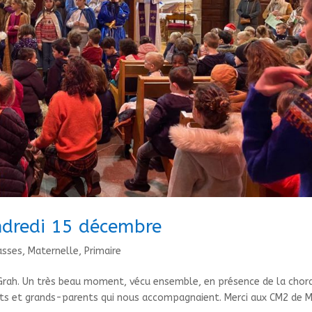
endredi 15 décembre
asses
,
Maternelle
,
Primaire
e Grah. Un très beau moment, vécu ensemble, en présence de la chor
nts et grands-parents qui nous accompagnaient. Merci aux CM2 de