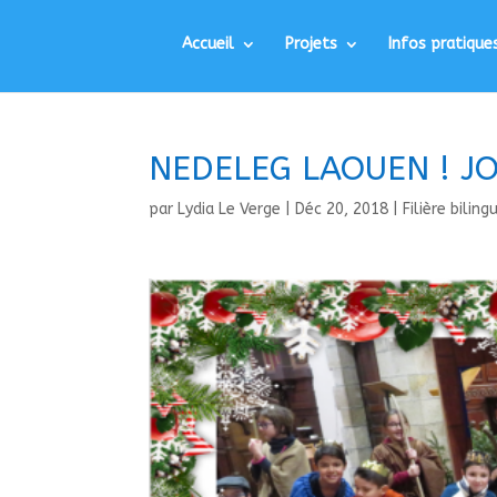
Accueil
Projets
Infos pratique
NEDELEG LAOUEN ! JO
par
Lydia Le Verge
|
Déc 20, 2018
|
Filière biling