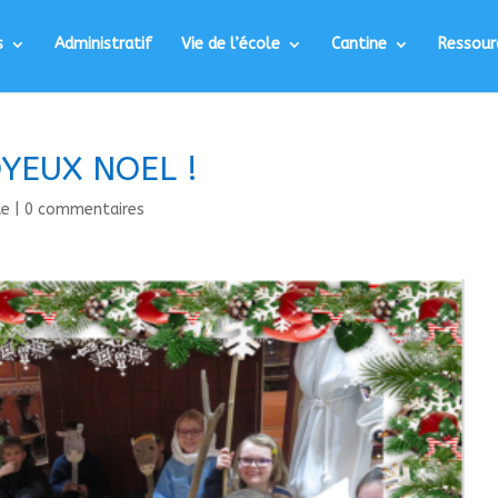
s
Administratif
Vie de l’école
Cantine
Ressour
YEUX NOEL !
ue
|
0 commentaires