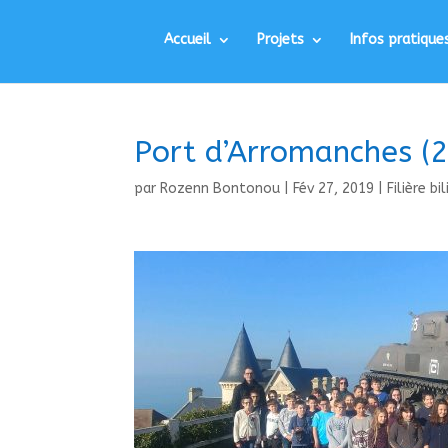
Accueil
Projets
Infos pratique
Port d’Arromanches (
par
Rozenn Bontonou
|
Fév 27, 2019
|
Filière bi