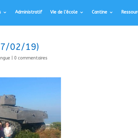
s
Administratif
Vie de l’école
Cantine
Ressour
27/02/19)
lingue
|
0 commentaires