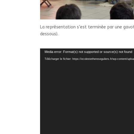
La représentation s’est terminée par une gavott
dessous).
Lecteur
Media error: Format(s) not supported or source(s) not found
vidéo
Télécharger le fichier: https://ecolestethereseguilers.fr/wp-content/