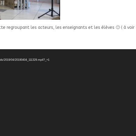
e regroupant les acteurs, les enseignants et les élèves 🙂 ( à voir 
uploads/2019/04/20190404_111329.mp4?_=1