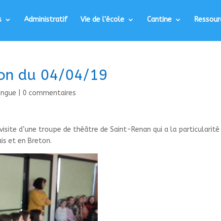
s
Administratif
Vie de l’école
Cantine
Ressour
ton du 04/04/19
lingue
|
0 commentaires
 visite d’une troupe de théâtre de Saint-Renan qui a la particularité
is et en Breton.