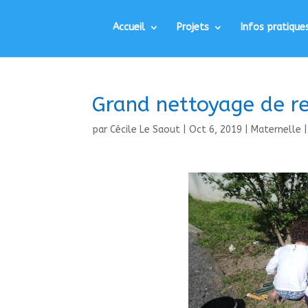
Accueil
Projets
Infos pratique
Grand nettoyage de re
par
Cécile Le Saout
|
Oct 6, 2019
|
Maternelle