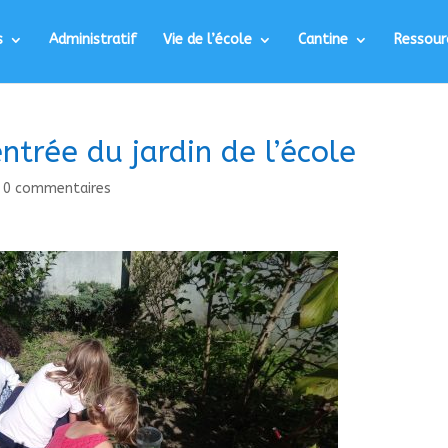
s
Administratif
Vie de l’école
Cantine
Ressour
ntrée du jardin de l’école
|
0 commentaires