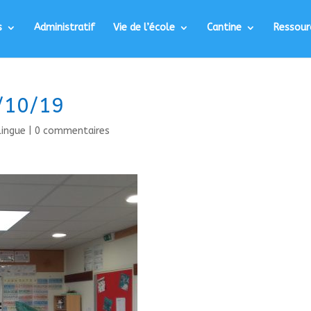
s
Administratif
Vie de l’école
Cantine
Ressour
0/10/19
ilingue
|
0 commentaires