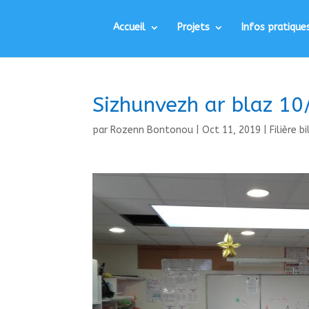
Accueil
Projets
Infos pratique
Sizhunvezh ar blaz 1
par
Rozenn Bontonou
|
Oct 11, 2019
|
Filière b