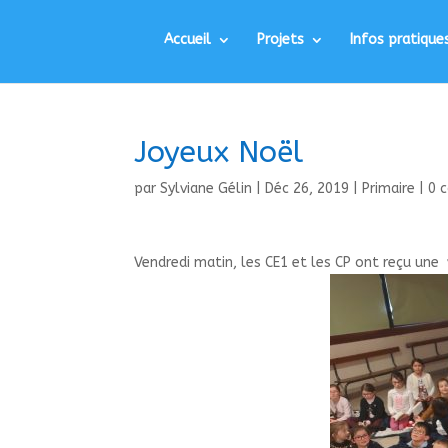
Accueil
Projets
Infos pratique
Joyeux Noël
par
Sylviane Gélin
|
Déc 26, 2019
|
Primaire
|
0 
Vendredi matin, les CE1 et les CP ont reçu une v