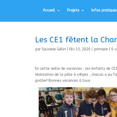
Accueil
Projets
Infos pratique
Les CE1 fêtent la Cha
par
Sylviane Gélin
|
Fév 15, 2020
|
primaire
|
0 
En cette veille de vacances , les enfants de CE1
réalisation de la pâte à crêpes , chacun a pu fa
goûter! Bonnes vacances à tous